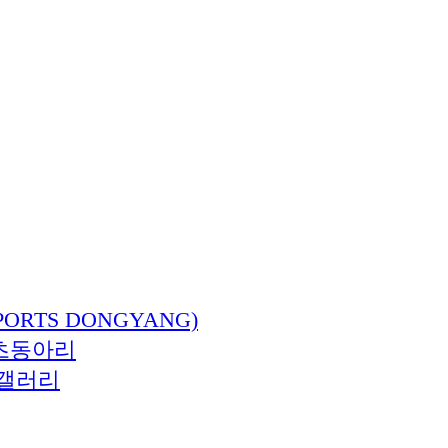
ORTS DONGYANG)
츠동아리
갤러리