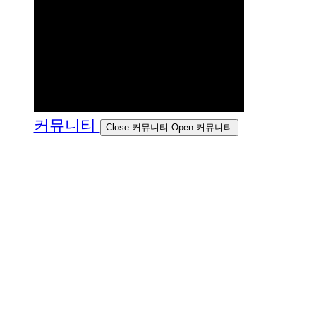
커뮤니티
Close 커뮤니티
Open 커뮤니티