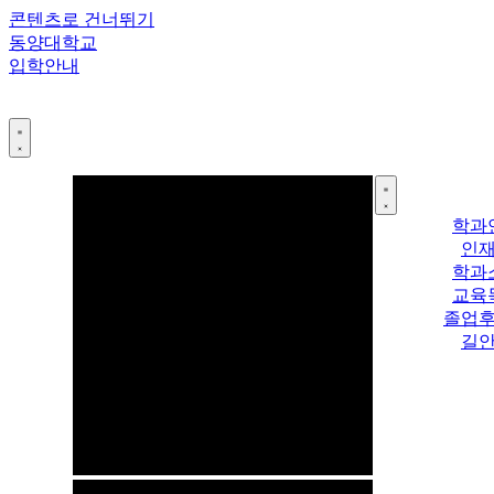
콘텐츠로 건너뛰기
동양대학교
입학안내
학과
인
학과
교육
졸업
길