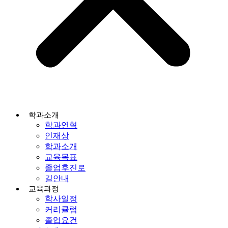
학과소개
학과연혁
인재상
학과소개
교육목표
졸업후진로
길안내
교육과정
학사일정
커리큘럼
졸업요건