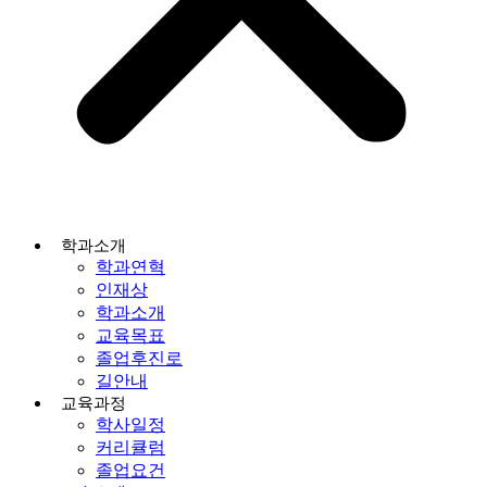
학과소개
학과연혁
인재상
학과소개
교육목표
졸업후진로
길안내
교육과정
학사일정
커리큘럼
졸업요건