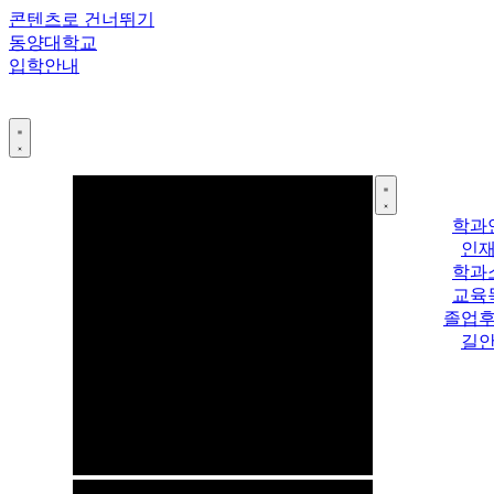
콘텐츠로 건너뛰기
동양대학교
입학안내
학과
인
학과
교육
졸업
길