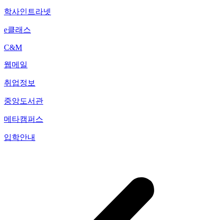
학사인트라넷
e클래스
C&M
웹메일
취업정보
중앙도서관
메타캠퍼스
입학안내