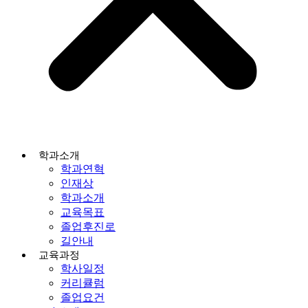
학과소개
학과연혁
인재상
학과소개
교육목표
졸업후진로
길안내
교육과정
학사일정
커리큘럼
졸업요건