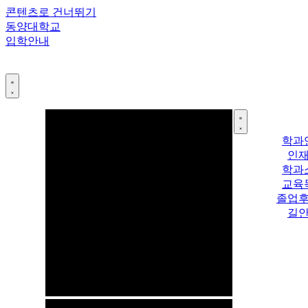
콘텐츠로 건너뛰기
동양대학교
입학안내
학과
인
학과
교육
졸업
길