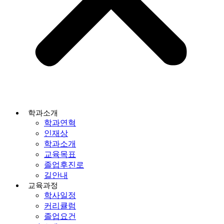
학과소개
학과연혁
인재상
학과소개
교육목표
졸업후진로
길안내
교육과정
학사일정
커리큘럼
졸업요건