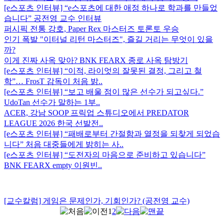
[e스포츠 인터뷰] “e스포츠에 대한 애정 하나로 학과를 만들었
습니다” 공전영 교수 인터뷰
퍼시픽 전통 강호, Paper Rex 마스터즈 토론토 우승
인기 폭발 "이터널 리턴 마스터즈", 즐길 거리는 무엇이 있을
까?
이게 진짜 사옥 맞아? BNK FEARX 종로 사옥 탐방기
[e스포츠 인터뷰] “이적, 라이엇의 잘못된 결정, 그리고 철
학”… FrosT 감독이 처음 밝..
[e스포츠 인터뷰] “보고 배울 점이 많은 선수가 되고싶다.”
UdoTan 선수가 말하는 1부..
ACER, 강남 SOOP 프릭업 스튜디오에서 PREDATOR
LEAGUE 2026 한국 선발전..
[e스포츠 인터뷰] “패배로부터 간절함과 열정을 되찾게 되었습
니다” 처음 대중들에게 밝히는 사..
[e스포츠 인터뷰] “도전자의 마음으로 준비하고 있습니다”
BNK FEARX empty 이원빈..
[교수칼럼] 게임은 문제인가, 기회인가? (공전영 교수)
1
2