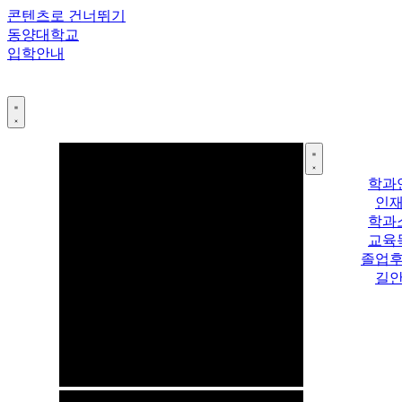
콘텐츠로 건너뛰기
동양대학교
입학안내
학과
인
학과
교육
졸업
길