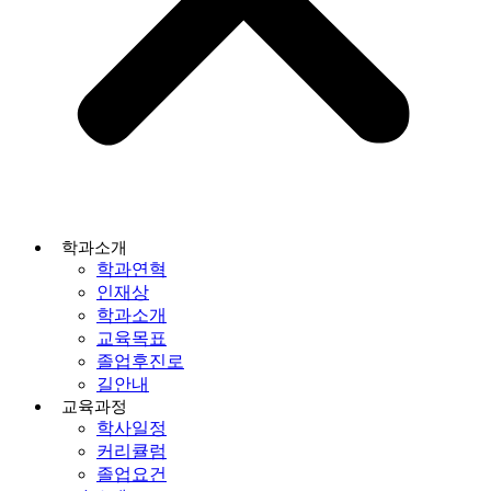
학과소개
학과연혁
인재상
학과소개
교육목표
졸업후진로
길안내
교육과정
학사일정
커리큘럼
졸업요건