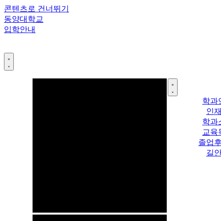
콘텐츠로 건너뛰기
동양대학교
입학안내
학과
인
학과
교육
졸업
길