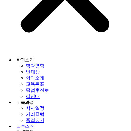
학과소개
학과연혁
인재상
학과소개
교육목표
졸업후진로
길안내
교육과정
학사일정
커리큘럼
졸업요건
교수소개