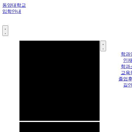
콘
동양대학교
텐
입학안내
츠
로
건
너
뛰
기
학과
인
학과
교육
졸업
길