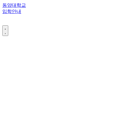
콘
동양대학교
텐
입학안내
츠
로
건
너
뛰
기