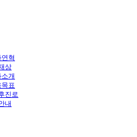
과연혁
재상
과소개
육목표
후진로
안내