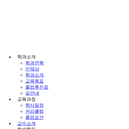
학과소개
학과연혁
인재상
학과소개
교육목표
졸업후진로
길안내
교육과정
학사일정
커리큘럼
졸업요건
교수소개