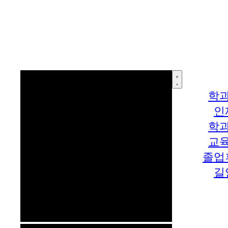
학
인
학
교
졸업
길