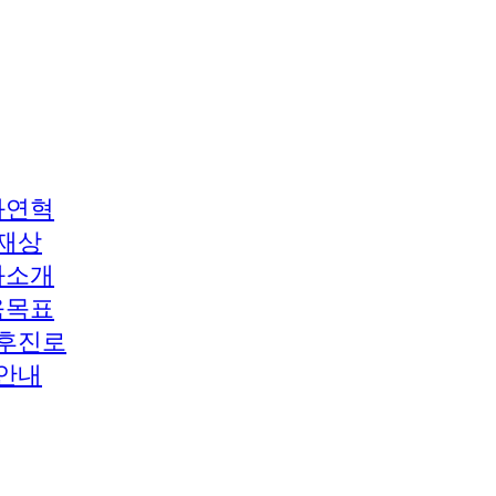
과연혁
재상
과소개
육목표
후진로
안내