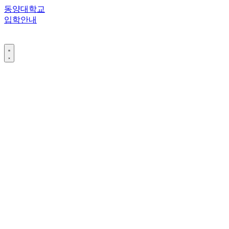
콘
동양대학교
텐
입학안내
츠
로
건
너
뛰
기