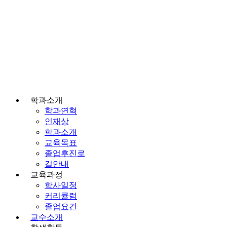
학과소개
학과연혁
인재상
학과소개
교육목표
졸업후진로
길안내
교육과정
학사일정
커리큘럼
졸업요건
교수소개