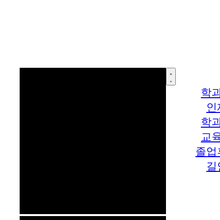
학
인
학
교
졸업
길