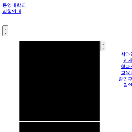
콘
동양대학교
텐
입학안내
츠
로
건
너
뛰
기
학과
인
학과
교육
졸업
길