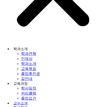
학과소개
학과연혁
인재상
학과소개
교육목표
졸업후진로
길안내
교육과정
학사일정
커리큘럼
졸업요건
교수소개