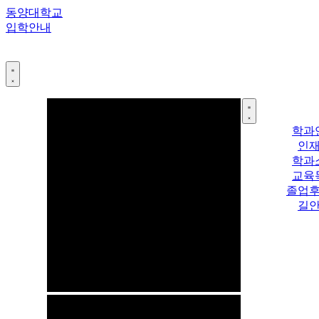
콘
동양대학교
텐
입학안내
츠
로
건
너
뛰
기
학과
인
학과
교육
졸업
길