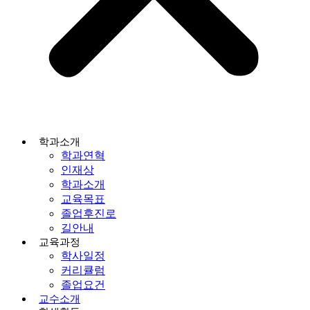
학과소개
학과연혁
인재상
학과소개
교육목표
졸업후진로
길안내
교육과정
학사일정
커리큘럼
졸업요건
교수소개