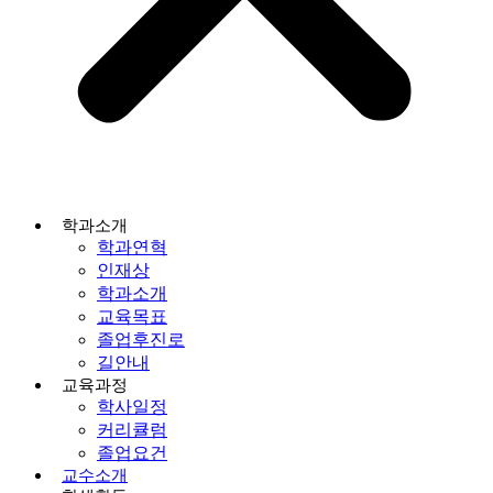
학과소개
학과연혁
인재상
학과소개
교육목표
졸업후진로
길안내
교육과정
학사일정
커리큘럼
졸업요건
교수소개