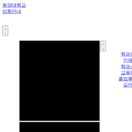
콘
동양대학교
텐
입학안내
츠
로
건
너
뛰
기
학과
인
학과
교육
졸업
길