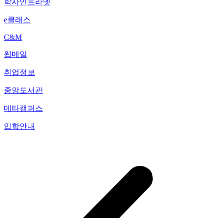
학사인트라넷
e클래스
C&M
웹메일
취업정보
중앙도서관
메타캠퍼스
입학안내