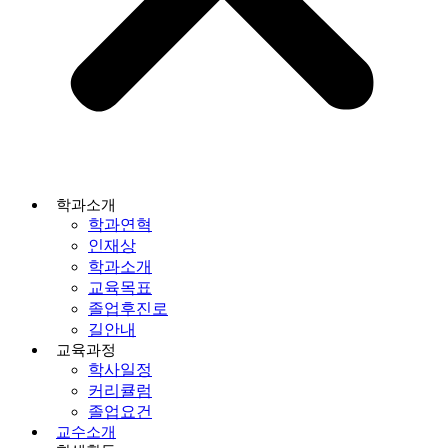
학과소개
학과연혁
인재상
학과소개
교육목표
졸업후진로
길안내
교육과정
학사일정
커리큘럼
졸업요건
교수소개