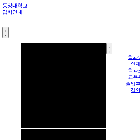
콘
동양대학교
텐
입학안내
츠
로
건
너
뛰
기
학과
인
학과
교육
졸업
길