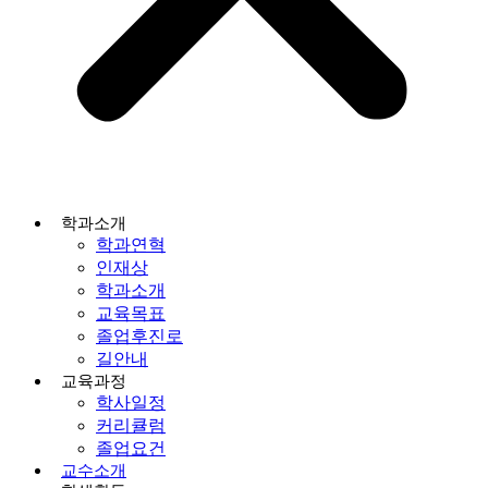
학과소개
학과연혁
인재상
학과소개
교육목표
졸업후진로
길안내
교육과정
학사일정
커리큘럼
졸업요건
교수소개