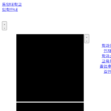
콘
동양대학교
텐
입학안내
츠
로
건
너
뛰
기
학과
인
학과
교육
졸업
길