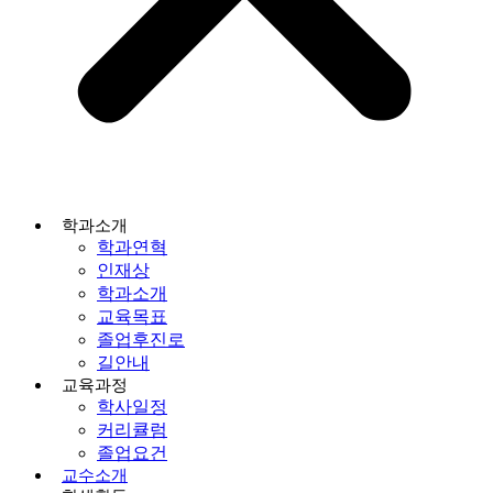
학과소개
학과연혁
인재상
학과소개
교육목표
졸업후진로
길안내
교육과정
학사일정
커리큘럼
졸업요건
교수소개