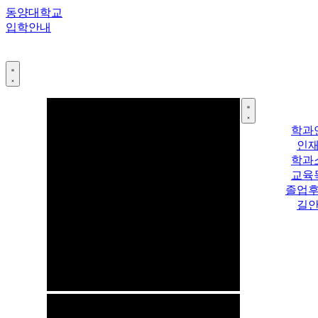
콘
동양대학교
텐
입학안내
츠
로
건
너
뛰
기
학과
인
학과
교육
졸업
길