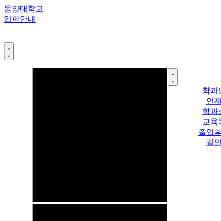
콘
동양대학교
텐
입학안내
츠
로
건
너
뛰
기
학과
인
학과
교육
졸업
길