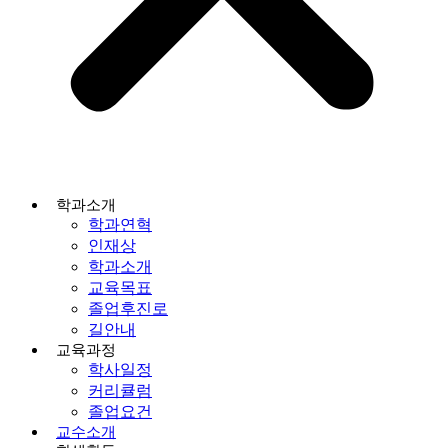
학과소개
학과연혁
인재상
학과소개
교육목표
졸업후진로
길안내
교육과정
학사일정
커리큘럼
졸업요건
교수소개