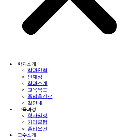
학과소개
학과연혁
인재상
학과소개
교육목표
졸업후진로
길안내
교육과정
학사일정
커리큘럼
졸업요건
교수소개