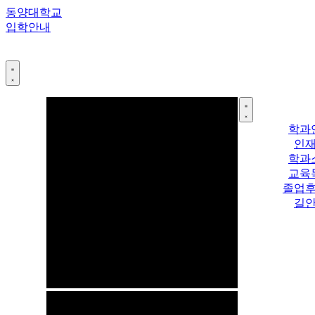
콘
동양대학교
텐
입학안내
츠
로
건
너
뛰
기
학과
인
학과
교육
졸업
길