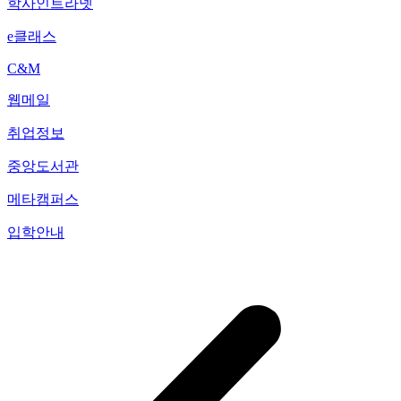
학사인트라넷
e클래스
C&M
웹메일
취업정보
중앙도서관
메타캠퍼스
입학안내