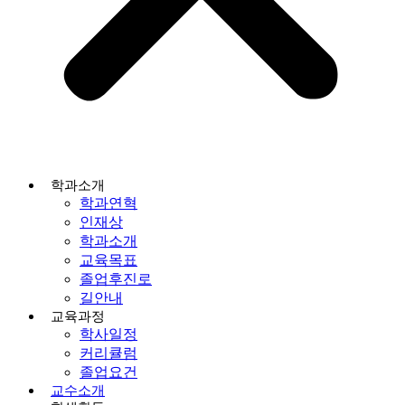
학과소개
학과연혁
인재상
학과소개
교육목표
졸업후진로
길안내
교육과정
학사일정
커리큘럼
졸업요건
교수소개