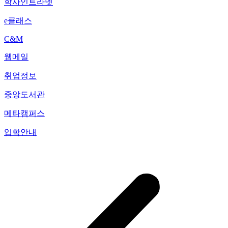
학사인트라넷
e클래스
C&M
웹메일
취업정보
중앙도서관
메타캠퍼스
입학안내