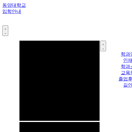
콘
동양대학교
텐
입학안내
츠
로
건
너
뛰
기
학과
인
학과
교육
졸업
길