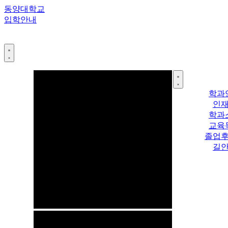
콘
동양대학교
텐
입학안내
츠
로
건
너
뛰
기
학과
인
학과
교육
졸업
길