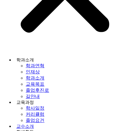
학과소개
학과연혁
인재상
학과소개
교육목표
졸업후진로
길안내
교육과정
학사일정
커리큘럼
졸업요건
교수소개