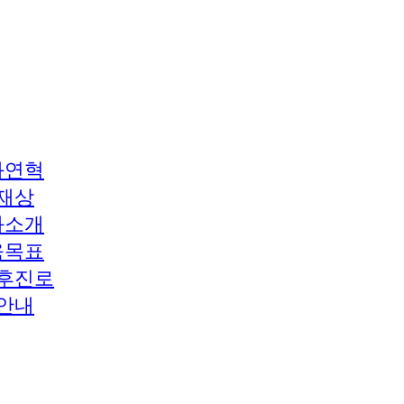
과연혁
재상
과소개
육목표
후진로
안내