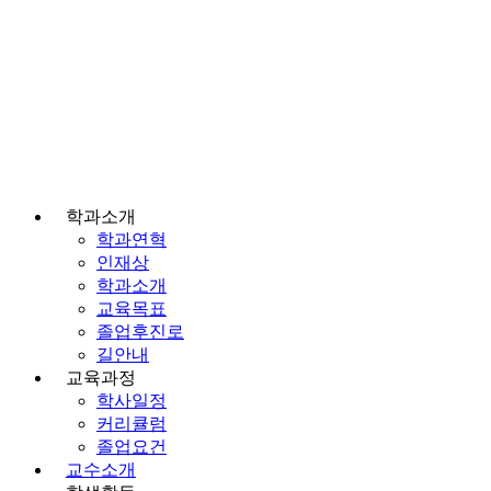
학과소개
학과연혁
인재상
학과소개
교육목표
졸업후진로
길안내
교육과정
학사일정
커리큘럼
졸업요건
교수소개