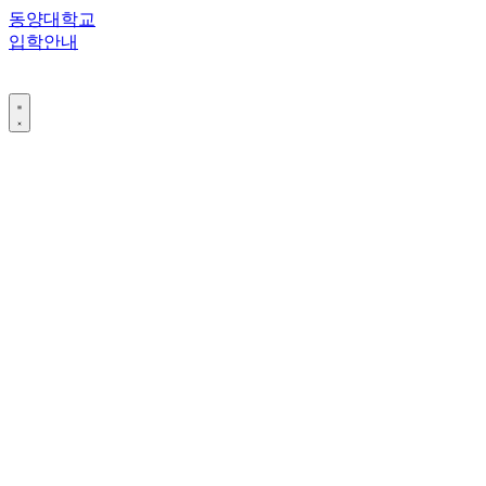
콘
동양대학교
텐
입학안내
츠
로
건
너
뛰
기