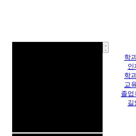
학
인
학
교
졸업
길