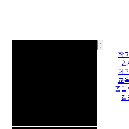
학
인
학
교
졸업
길