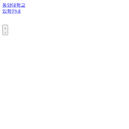
콘
동양대학교
텐
입학안내
츠
로
건
너
뛰
기