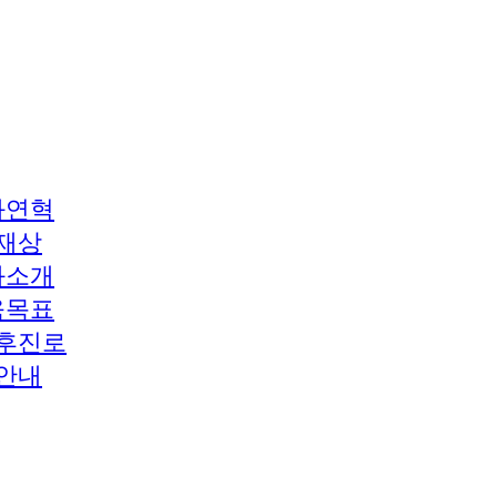
과연혁
재상
과소개
육목표
후진로
안내