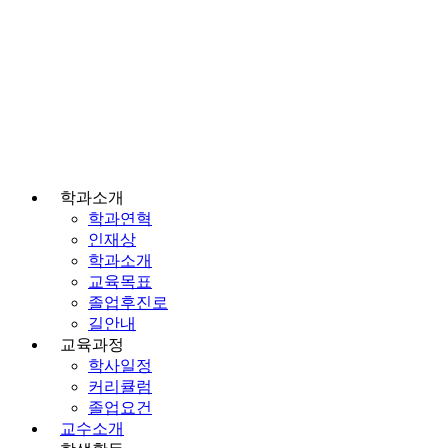
학과소개
학과연혁
인재상
학과소개
교육목표
졸업후진로
길안내
교육과정
학사일정
커리큘럼
졸업요건
교수소개