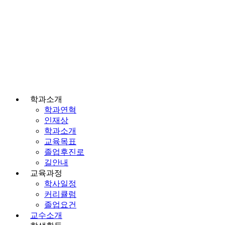
학과소개
학과연혁
인재상
학과소개
교육목표
졸업후진로
길안내
교육과정
학사일정
커리큘럼
졸업요건
교수소개