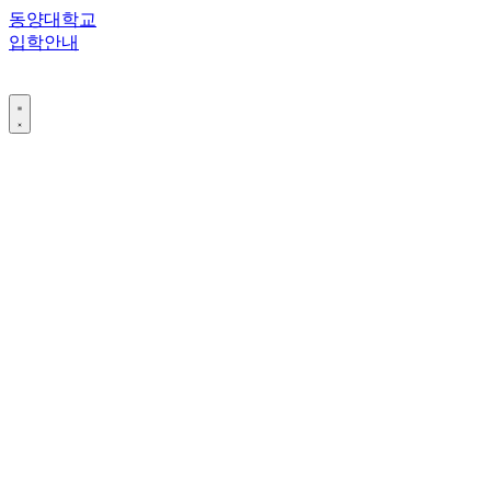
콘
동양대학교
텐
입학안내
츠
로
건
너
뛰
기