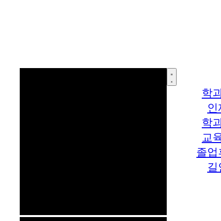
학
인
학
교
졸업
길