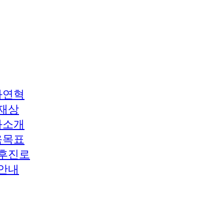
과연혁
재상
과소개
육목표
후진로
안내