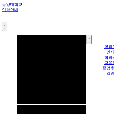
콘
동양대학교
텐
입학안내
츠
로
건
너
뛰
기
학과
인
학과
교육
졸업
길