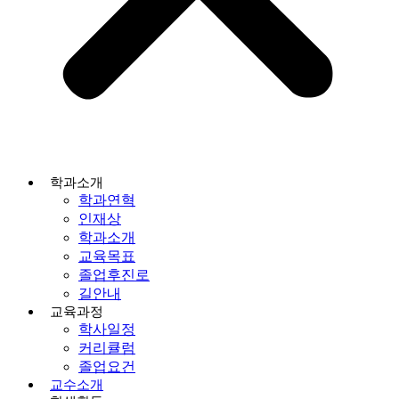
학과소개
학과연혁
인재상
학과소개
교육목표
졸업후진로
길안내
교육과정
학사일정
커리큘럼
졸업요건
교수소개