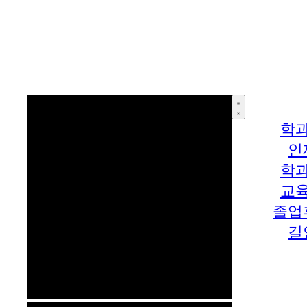
학
인
학
교
졸업
길