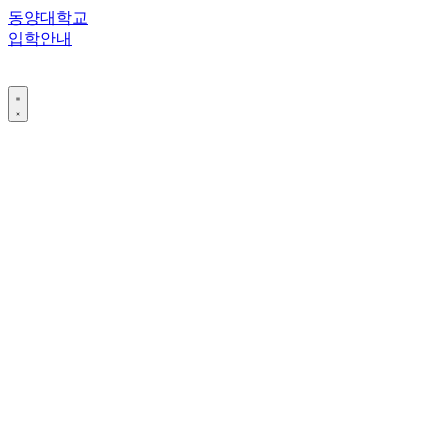
콘
동양대학교
텐
입학안내
츠
로
건
너
뛰
기