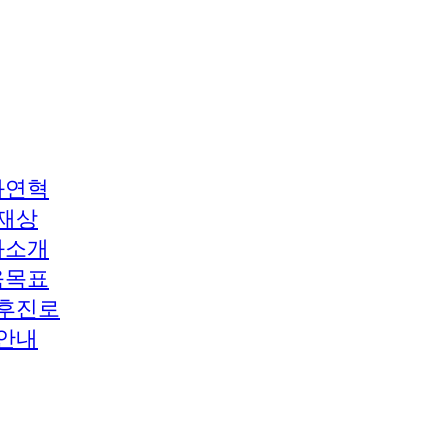
과연혁
재상
과소개
육목표
후진로
안내