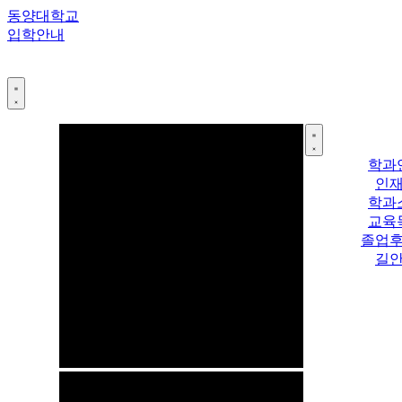
콘
동양대학교
텐
입학안내
츠
로
건
너
뛰
기
학과
인
학과
교육
졸업
길