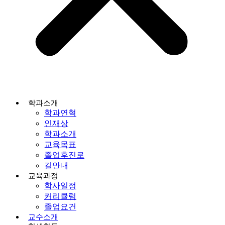
학과소개
학과연혁
인재상
학과소개
교육목표
졸업후진로
길안내
교육과정
학사일정
커리큘럼
졸업요건
교수소개