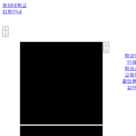
콘
동양대학교
텐
입학안내
츠
로
건
너
뛰
기
학과
인
학과
교육
졸업
길