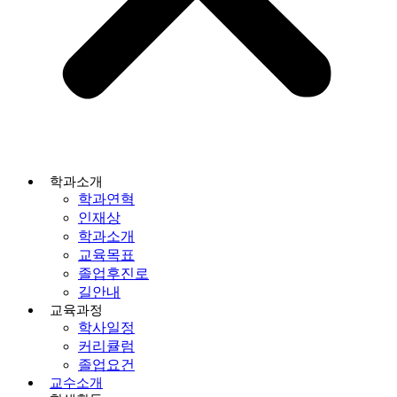
학과소개
학과연혁
인재상
학과소개
교육목표
졸업후진로
길안내
교육과정
학사일정
커리큘럼
졸업요건
교수소개