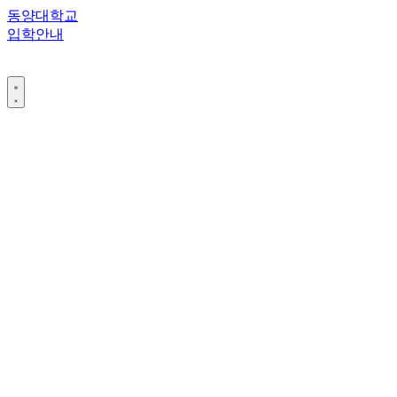
콘
동양대학교
텐
입학안내
츠
로
건
너
뛰
기