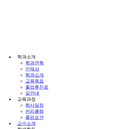
학과소개
학과연혁
인재상
학과소개
교육목표
졸업후진로
길안내
교육과정
학사일정
커리큘럼
졸업요건
교수소개