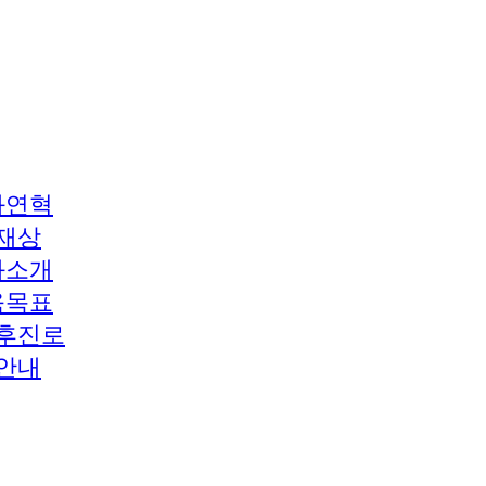
과연혁
재상
과소개
육목표
후진로
안내