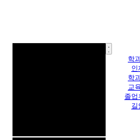
학
인
학
교
졸업
길