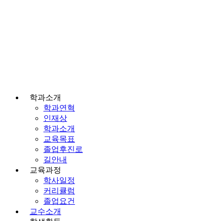
학과소개
학과연혁
인재상
학과소개
교육목표
졸업후진로
길안내
교육과정
학사일정
커리큘럼
졸업요건
교수소개