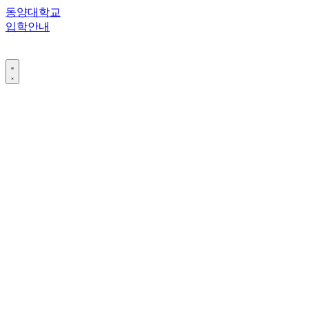
콘
동양대학교
텐
입학안내
츠
로
건
너
뛰
기