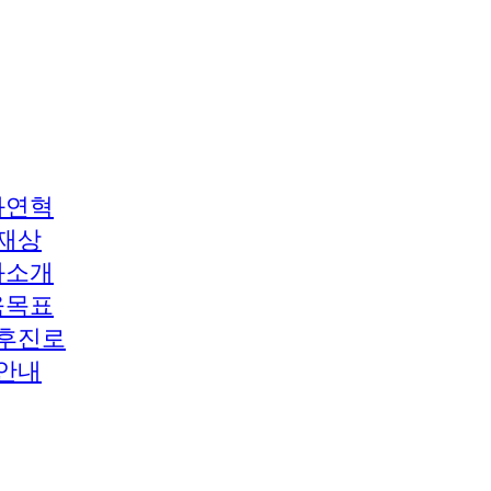
과연혁
재상
과소개
육목표
후진로
안내