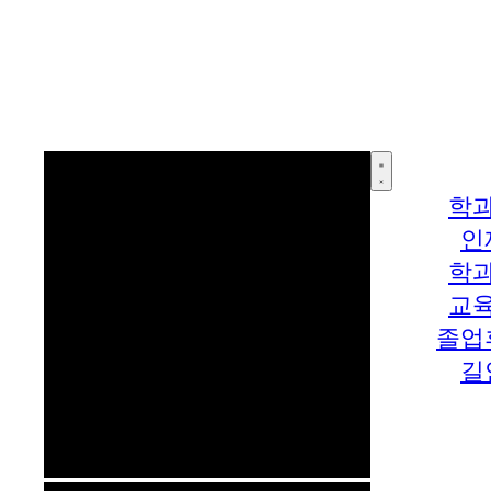
학
인
학
교
졸업
길