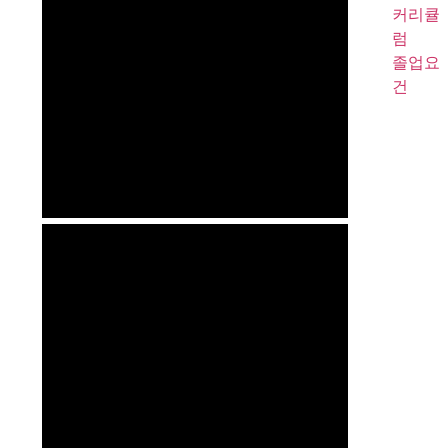
커리큘
럼
졸업요
건