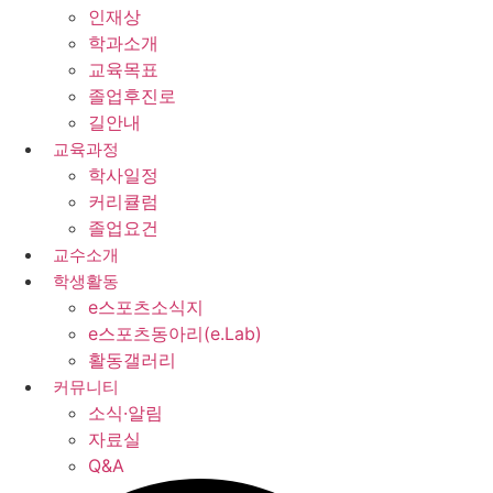
인재상
학과소개
교육목표
졸업후진로
길안내
교육과정
학사일정
커리큘럼
졸업요건
교수소개
학생활동
e스포츠소식지
e스포츠동아리(e.Lab)
활동갤러리
커뮤니티
소식·알림
자료실
Q&A