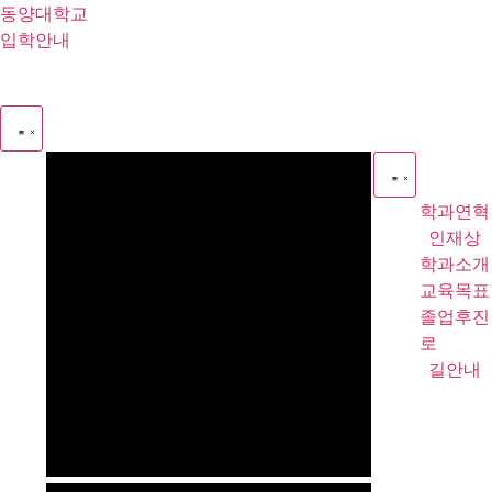
콘
동양대학교
텐
입학안내
츠
로
건
너
뛰
기
학과연혁
인재상
학과소개
교육목표
졸업후진
로
길안내