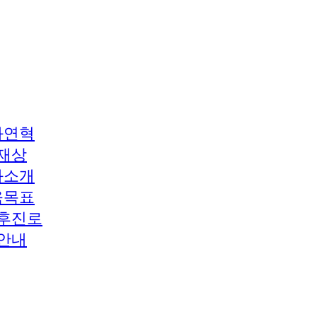
과연혁
재상
과소개
육목표
후진로
안내