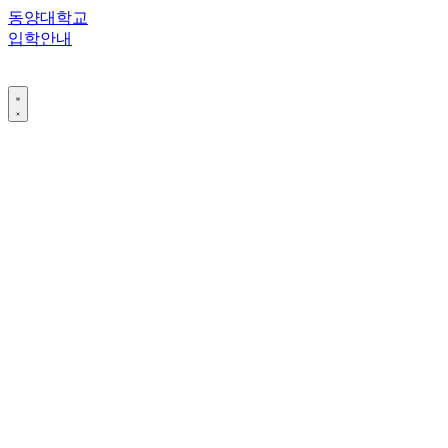
콘
동양대학교
텐
입학안내
츠
로
건
너
뛰
기