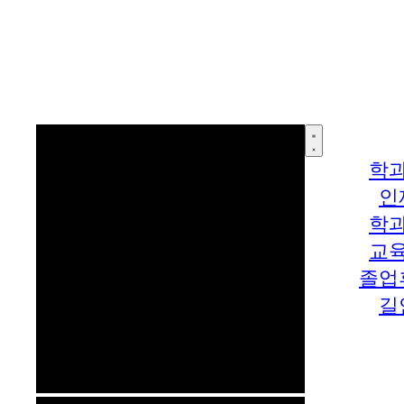
학
인
학
교
졸업
길