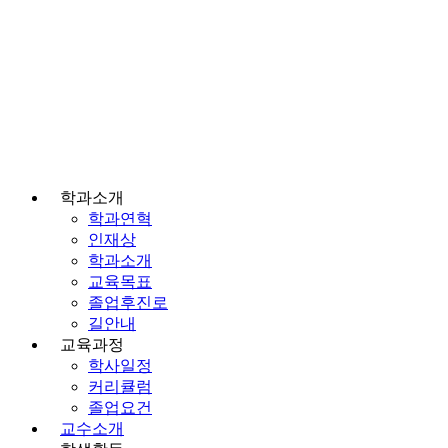
학과소개
학과연혁
인재상
학과소개
교육목표
졸업후진로
길안내
교육과정
학사일정
커리큘럼
졸업요건
교수소개