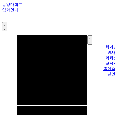
콘
동양대학교
텐
입학안내
츠
로
건
너
뛰
기
학과
인
학과
교육
졸업
길