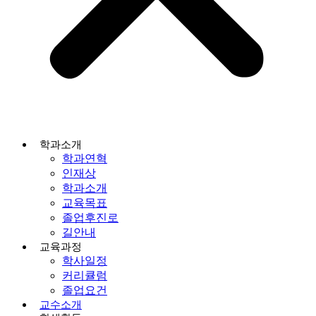
학과소개
학과연혁
인재상
학과소개
교육목표
졸업후진로
길안내
교육과정
학사일정
커리큘럼
졸업요건
교수소개