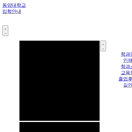
콘
동양대학교
텐
입학안내
츠
로
건
너
뛰
기
학과
인
학과
교육
졸업
길