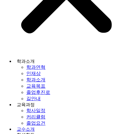
학과소개
학과연혁
인재상
학과소개
교육목표
졸업후진로
길안내
교육과정
학사일정
커리큘럼
졸업요건
교수소개