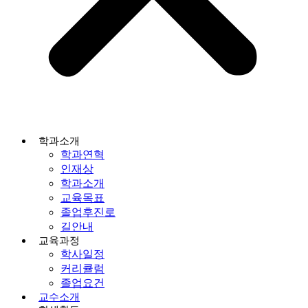
학과소개
학과연혁
인재상
학과소개
교육목표
졸업후진로
길안내
교육과정
학사일정
커리큘럼
졸업요건
교수소개