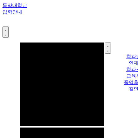
콘
동양대학교
텐
입학안내
츠
로
건
너
뛰
기
학과
인
학과
교육
졸업
길