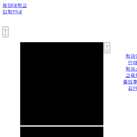
콘
동양대학교
텐
입학안내
츠
로
건
너
뛰
기
학과
인
학과
교육
졸업
길