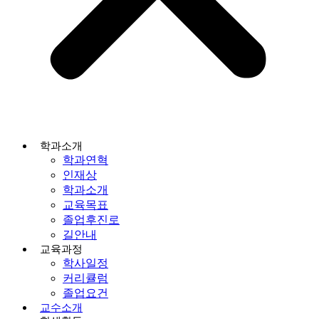
학과소개
학과연혁
인재상
학과소개
교육목표
졸업후진로
길안내
교육과정
학사일정
커리큘럼
졸업요건
교수소개