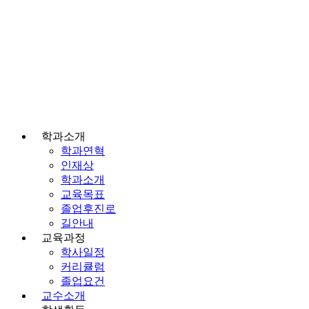
학과소개
학과연혁
인재상
학과소개
교육목표
졸업후진로
길안내
교육과정
학사일정
커리큘럼
졸업요건
교수소개