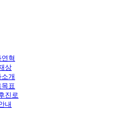
과연혁
재상
과소개
육목표
후진로
안내