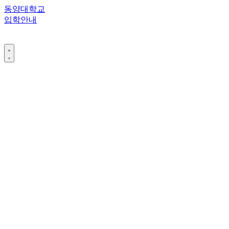
콘
동양대학교
텐
입학안내
츠
로
건
너
뛰
기