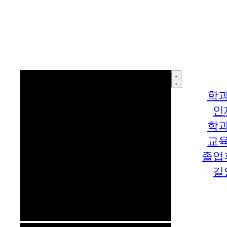
학
인
학
교
졸업
길