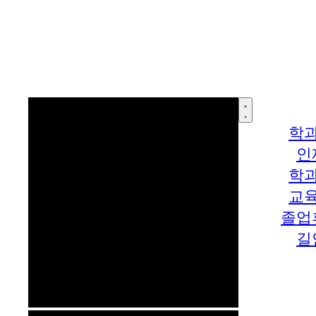
학
인
학
교
졸업
길