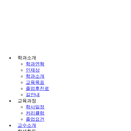
학과소개
학과연혁
인재상
학과소개
교육목표
졸업후진로
길안내
교육과정
학사일정
커리큘럼
졸업요건
교수소개