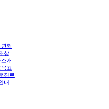
과연혁
재상
과소개
육목표
후진로
안내