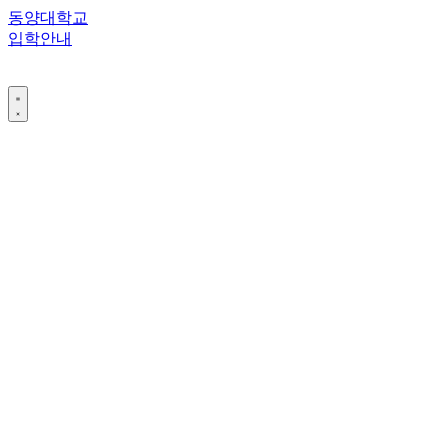
콘
동양대학교
텐
입학안내
츠
로
건
너
뛰
기