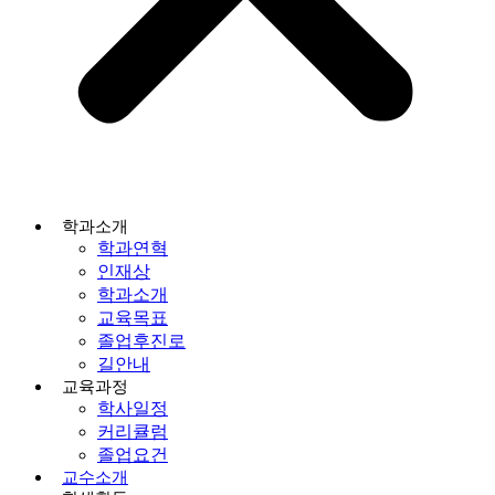
학과소개
학과연혁
인재상
학과소개
교육목표
졸업후진로
길안내
교육과정
학사일정
커리큘럼
졸업요건
교수소개