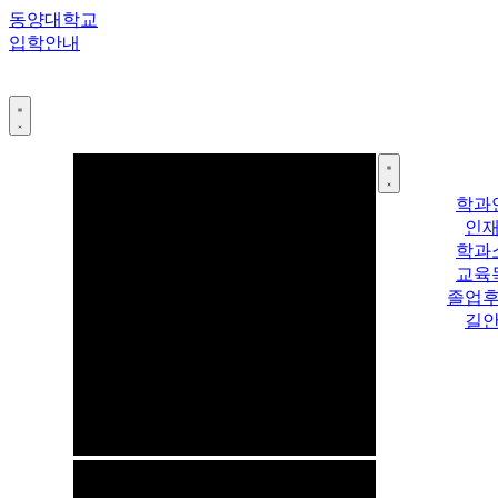
콘
동양대학교
텐
입학안내
츠
로
건
너
뛰
기
학과
인
학과
교육
졸업
길