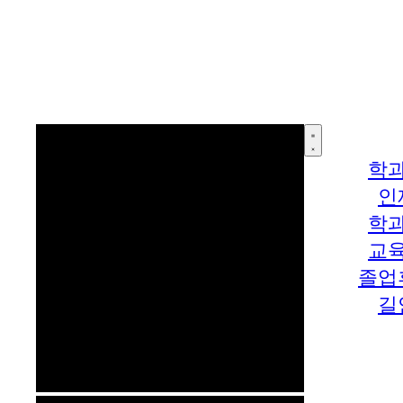
학
인
학
교
졸업
길