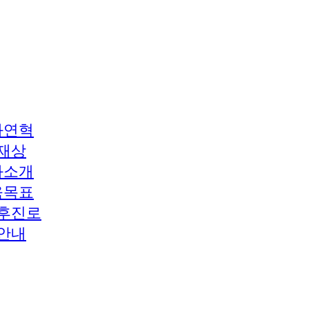
과연혁
재상
과소개
육목표
후진로
안내