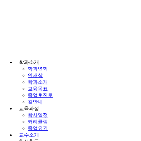
학과소개
학과연혁
인재상
학과소개
교육목표
졸업후진로
길안내
교육과정
학사일정
커리큘럼
졸업요건
교수소개