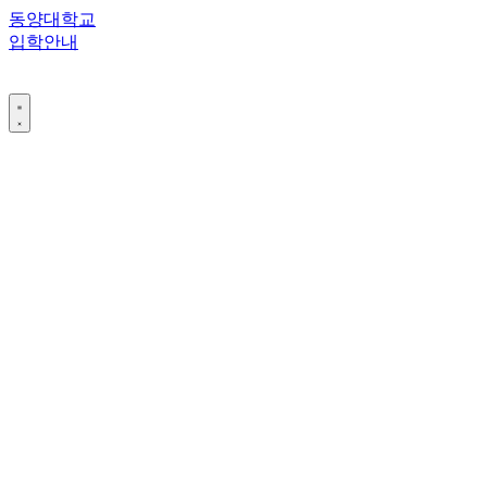
콘
동양대학교
텐
입학안내
츠
로
건
너
뛰
기