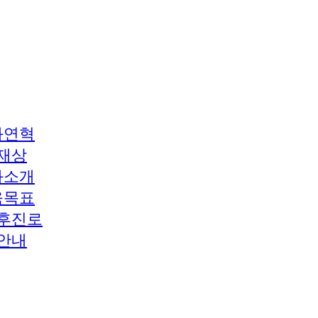
과연혁
재상
과소개
육목표
후진로
안내