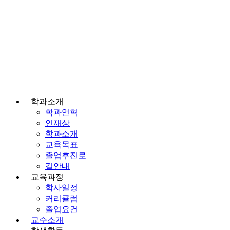
학과소개
학과연혁
인재상
학과소개
교육목표
졸업후진로
길안내
교육과정
학사일정
커리큘럼
졸업요건
교수소개