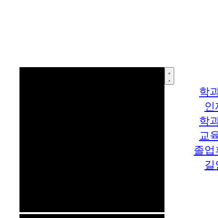
학
인
학
교
졸업
길