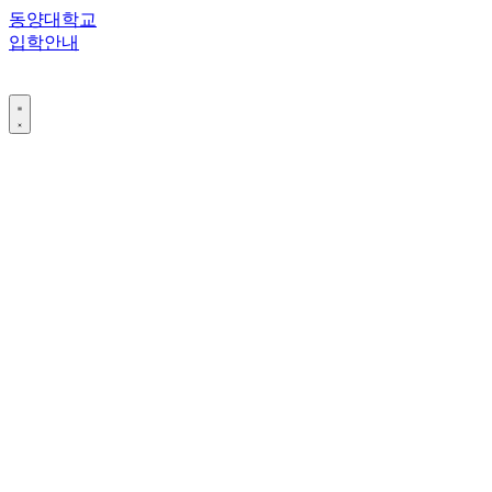
콘
동양대학교
텐
입학안내
츠
로
건
너
뛰
기