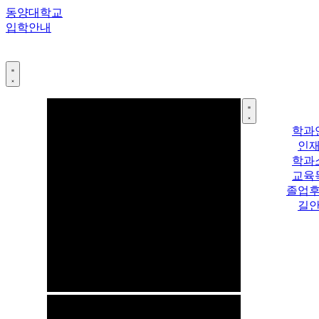
콘
동양대학교
텐
입학안내
츠
로
건
너
뛰
기
학과
인
학과
교육
졸업
길