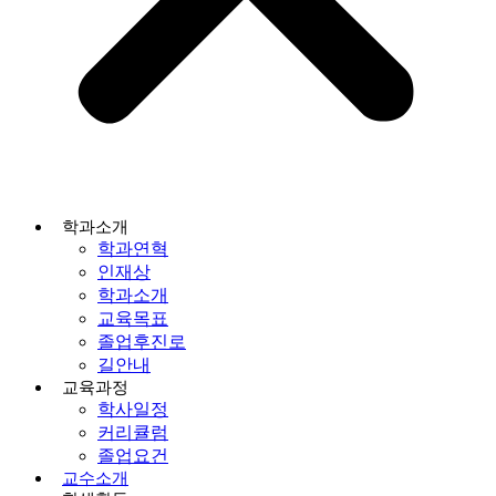
학과소개
학과연혁
인재상
학과소개
교육목표
졸업후진로
길안내
교육과정
학사일정
커리큘럼
졸업요건
교수소개