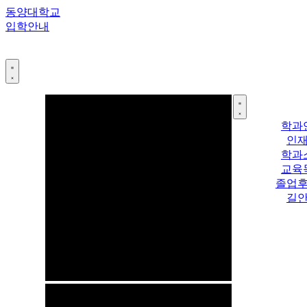
콘
동양대학교
텐
입학안내
츠
로
건
너
뛰
기
학과
인
학과
교육
졸업
길