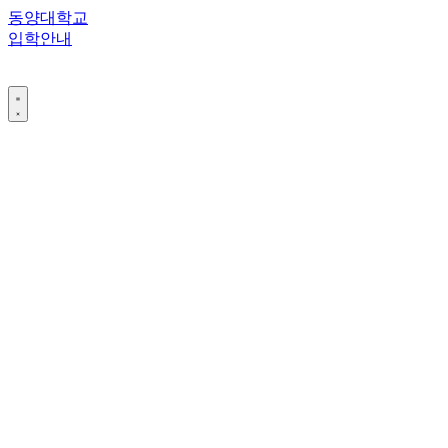
콘
동양대학교
텐
입학안내
츠
로
건
너
뛰
기