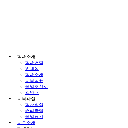
학과소개
학과연혁
인재상
학과소개
교육목표
졸업후진로
길안내
교육과정
학사일정
커리큘럼
졸업요건
교수소개