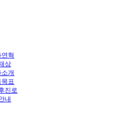
과연혁
재상
과소개
육목표
후진로
안내