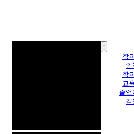
학
인
학
교
졸업
길