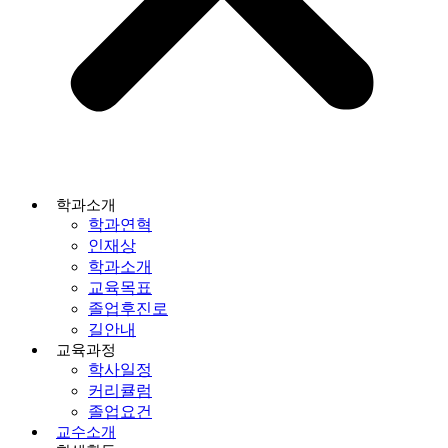
학과소개
학과연혁
인재상
학과소개
교육목표
졸업후진로
길안내
교육과정
학사일정
커리큘럼
졸업요건
교수소개