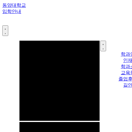
콘
동양대학교
텐
입학안내
츠
로
건
너
뛰
기
학과
인
학과
교육
졸업
길