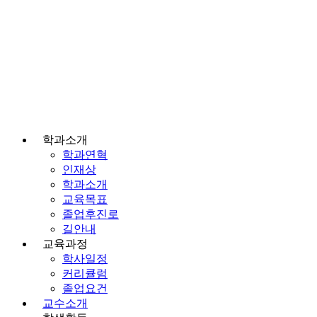
학과소개
학과연혁
인재상
학과소개
교육목표
졸업후진로
길안내
교육과정
학사일정
커리큘럼
졸업요건
교수소개