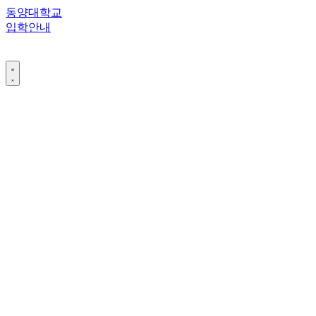
콘
동양대학교
텐
입학안내
츠
로
건
너
뛰
기