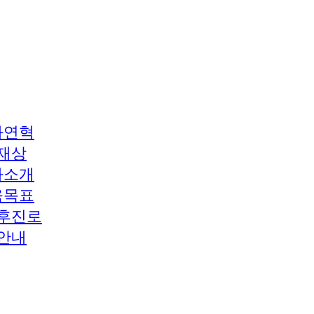
과연혁
재상
과소개
육목표
후진로
안내