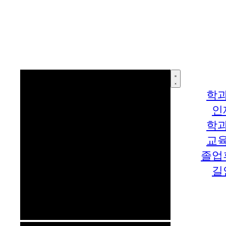
학
인
학
교
졸업
길